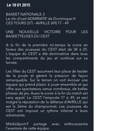
Le
18 01 2015
BASKET NATIONALE 3
Le clin d'oeil ADMIRATIF de Dominique H
CES TOURS (37) - AVRILLE (49) 77 - 49
UNE NOUVELLE VICTOIRE POUR LES
BASKETTEUSES DU CEST
A la fin de la première mi-temps le score en
faveur des joueuses du CEST était de 38 à 25.
L'équipe du CEST a été dominatrice dans tous
les compartiments du jeu et continue sur sa
lancée.
Les filles du CEST assument leur place de leader
de la poule et gèrent la pression de façon
remarquable. Sur le terrain on voit évoluer une
équipe qui prend plaisir à jouer ensemble et qui
offre aux spectateurs venus nombreux, de belles
phases de jeu. Aussi le score à la fin du match est
sans appel. Le CEST l'emporte 77 à 49, et ceci
malgré la réputation de la défense d'AVRILLE qui
est la 2ème du championnat. Les joueuses du
CEST ont imposé un rythme infernal à leurs
adversaires.
MédiaSport.F partage avec enthousiasme
l'aventure de cette équipe.