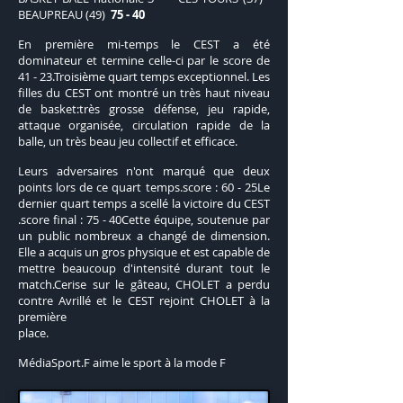
BEAUPREAU (49)
75 - 40
En première mi-temps le CEST a été
dominateur et termine celle-ci par le score de
41 - 23.Troisième quart temps exceptionnel. Les
filles du CEST ont montré un très haut niveau
de basket:très grosse défense, jeu rapide,
attaque organisée, circulation rapide de la
balle, un très beau jeu collectif et efficace.
Leurs adversaires n'ont marqué que deux
points lors de ce quart temps.score : 60 - 25Le
dernier quart temps a scellé la victoire du CEST
.score final : 75 - 40Cette équipe, soutenue par
un public nombreux a changé de dimension.
Elle a acquis un gros physique et est capable de
mettre beaucoup d'intensité durant tout le
match.Cerise sur le gâteau, CHOLET a perdu
contre Avrillé et le CEST rejoint CHOLET à la
première
place.
MédiaSport.F aime le sport à la mode F