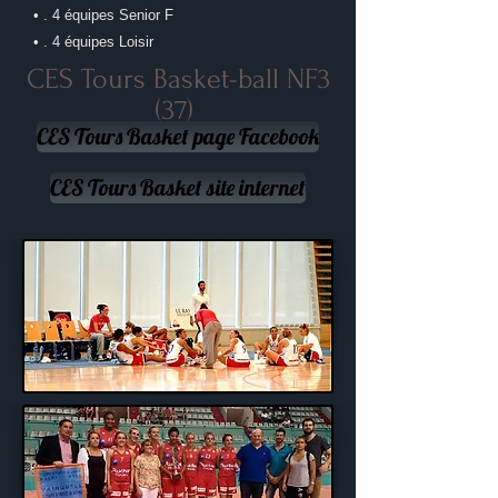
• . 4 équipes Senior F
• . 4 équipes Loisir
CES Tours Basket-ball NF3
(37)
CES Tours Basket page Facebook
CES Tours Basket site internet