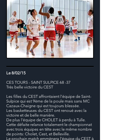
Le 8/02/15
CES TOURS - SAINT SULPICE 68 -37
Très belle victoire du CEST
Les filles du CEST affrontaient l'équipe de Saint-
Sulpice qui est 9ème de la poule mais sans MC
Cazaux-Chaigne qui est toujours blessée.
Les basketteuses du CEST ont renoué avec la
victoire et de belle manière.
De plus l'équipe de CHOLET à perdu à Tulle.
Cette défaite relance totalement le championnat
avec trois équipes en tête avec le même nombre
de points: Cholet, Cest, et Belleville.
Le prochain match emmènera l'équipe du CEST à