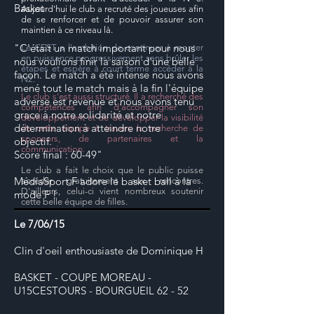
Basket
Aujourd'hui le club a recruté des joueuses afin
de se renforcer et de pouvoir assurer son
maintien à ce niveau là.
"C'était un match important pour nous
Le CEST a l'ambition de continuer à monter
en puissance progressivement sans brûler les
nous voulions finir la saison d'une belle
étapes et espère à court terme accéder à la
facon. Le match a été intense nous avons
N2.
mené tout le match mais à la fin l'équipe
Le club s'est aussi structuré. Il a recherché des
adverse est revenue et nous avons tenu
compétences afin d'accompagner son
grace à notre solidarité et notre
développement et de développer la visibilité
détermination à atteindre notre
de cette équipe à travers la recherche de
sponsors, de partenaires et la
objectif.
communication.
Score final : 60-49"
Le club a fait le choix que le public puisse
MédiaSport.F adore le basket ball à la
accéder gratuitement aux rencontres.
D'ailleurs, celui-ci vient nombreux soutenir
mode F !
cette belle équipe de filles.
Le 7/06/15
Clin d'oeil enthousiaste de Dominique H
BASKET - COUPE MOREAU -
U15CESTOURS - BOURGUEIL 62 - 52