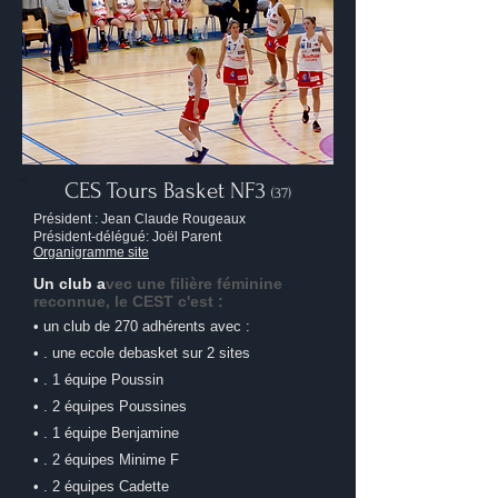
CES Tours Basket NF3
(37)
Président : Jean Claude Rougeaux
Président-délégué: Joël Parent
Organigramme site
Un club a
vec une filière féminine
reconnue, l
e CEST c'est :
• un club de 270 adhérents avec :
• . une ecole debasket sur 2 sites
• . 1 équipe Poussin
• . 2 équipes Poussines
• . 1 équipe Benjamine
• . 2 équipes Minime F
• . 2 équipes Cadette