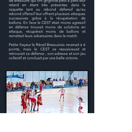
de Bressuire qui ont grignoté petit à petit leur
retard en étant très présentes dans la
raquette tant au rebond défensif qu'au
rebond offensif leur offrant plusieurs attaques
successives grâce à la récupération de
ballons. En face le CEST était moins agressif
en défense trouvait moins de solutions en
attaque, récupérait moins de ballons et
remettait leurs adversaires dans le match.
Petite frayeur le Réveil Bressuirais revenait à 6
points, mais le CEST se ressaisissait et
retrouvait sa défense , son adresse et son jeu
collectif et concluait par une belle victoire.
CES Tours Basket NF3