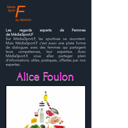
Les regards experts de Femmes
de MédiaSport.F
Sur MédiaSport.F, les sportives se racontent.
Mais MédiaSport.F c'est aussi une plate forme
de dialogues avec des femmes qui partagent
leurs compétences, leur expertise. Avec
MédiaSport.F, vous allez partager plein
d'informations utiles, pratiques, offertes par nos
expertes.
Alice Foulon