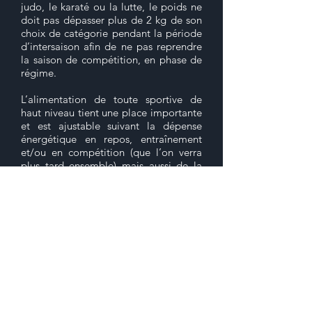
judo, le karaté ou la lutte, le poids ne
doit pas dépasser plus de 2 kg de son
choix de catégorie pendant la période
d’intersaison afin de ne pas reprendre
la saison de compétition, en phase de
régime.
L’alimentation de toute sportive de
haut niveau tient une place importante
et est ajustable suivant la dépense
énergétique en repos, entraînement
et/ou en compétition (que l’on verra
plus tard ensemble) mais aussi de la
discipline sportive, des pathologies et
de la personnalité de chaque femme.
A. FOULON