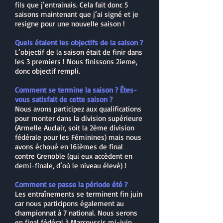
fils que j’entrainais. Cela fait donc 5
saisons maintenant que j’ai signé et je
resigne pour une nouvelle saison !
Quels étaient les objectifs de la saison ?
L’objectif de la saison était de finir dans
les 3 premiers ! Nous finissons 2ieme,
donc objectif rempli.
Comment se termine la saison ? Êtes-
vous satisfait de cette saison ?
Nous avons participez aux qualifications
pour monter dans la division supérieure
(Armelle Auclair, soit la 2ème division
fédérale pour les Féminines) mais nous
avons échoué en 16ièmes de final
contre Grenoble (qui eux accèdent en
demi-finale, d’où le niveau élevé) !
Comment se passe la période été ?
Les entraînements se terminent fin juin
car nous participons également au
championnat à 7 national. Nous serons
en final fédéral à Marcoussis mi-juin.