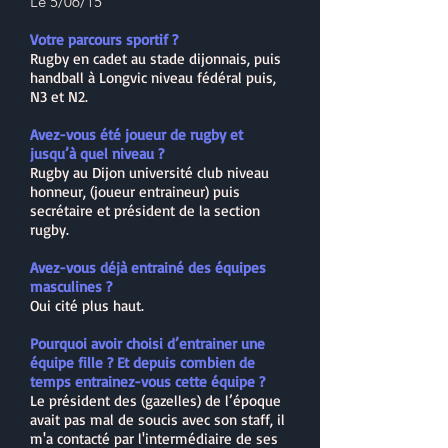
Le 5/06/15
Votre parcours sportif ?
Rugby en cadet au stade dijonnais, puis
handball à Longvic niveau fédéral puis,
N3 et N2.
Avez-vous été joueur de rugby et
jusqu’à quel niveau ?
Rugby au Dijon université club niveau
honneur, (joueur entraineur) puis
secrétaire et président de la section
rugby.
Avez-vous déjà entrainé des équipes
masculines ?
Oui cité plus haut.
Pourquoi avoir choisi d’entrainer une
équipe fille ? Et depuis combien de
temps entrainez-vous cette équipe ?
Le président des (gazelles) de l’époque
avait pas mal de soucis avec son staff, il
m'a contacté par l'intermédiaire de ses