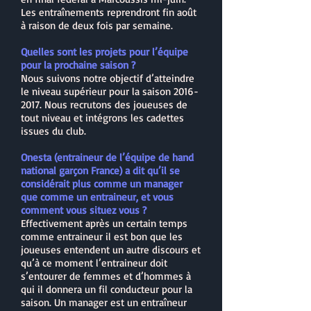
Les entraînements reprendront fin août
à raison de deux fois par semaine.
Quelles sont les projets pour l’équipe
pour la prochaine saison ?
Nous suivons notre objectif d’atteindre
le niveau supérieur pour la saison
2016-
2017
. Nous recrutons des joueuses de
tout niveau et intégrons les cadettes
issues du club.
Onesta (entraineur de l’équipe de hand
national garçon France) a dit qu’il se
considérait plus comme un manager
que comme un entraineur, et vous
comment vous situez vous ?
Effectivement après un certain temps
comme entraineur il est bon que les
joueuses entendent un autre discours et
qu’à ce moment l’entraineur doit
s’entourer de femmes et d’hommes à
qui il donnera un fil conducteur pour la
saison. Un manager est un entraîneur