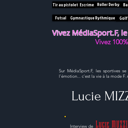
Roller Derby
Tir au pistolet
Escrime
Ba
Futsal
Gymnastique Rythmique
Golf
Vivez MédiaSport.F, le
V
ivez 100
Sur MédiaSport.F, les sportives se
l'émotion... c'est la vie à la mode F
Lucie MIZ
Lucie MUZZI
Interview de