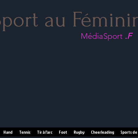
port au Fémini
MédiaSport
.F
Hand
Tennis
Tir à l'arc
Foot
Rugby
Cheerleading
Sports de