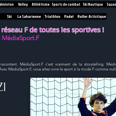
dminton
Volley
Athlétisme
Sports de combat
Ski Nautique
Squa
Ski
La Saharienne
Triathlon
Padel
Roller Artistique
 réseau F de toutes les sportives !
% MédiaSport.F
 racontent. MédiaSport.F c'est vraiment de la storytelling. Média
. Avec MédiaSport.F, vous allez vivre le sport à la mode F comme nulle
ZI