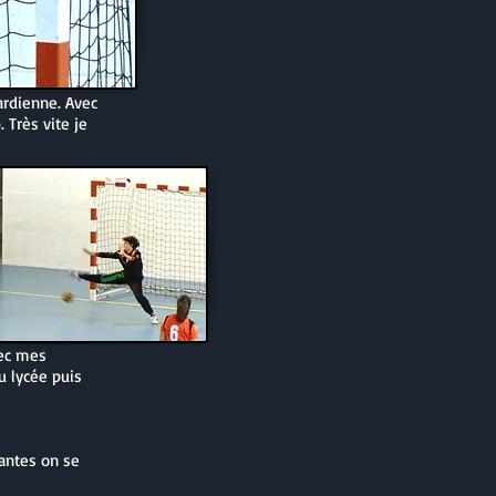
ardienne. Avec
 Très vite je
vec mes
u lycée puis
antes on se