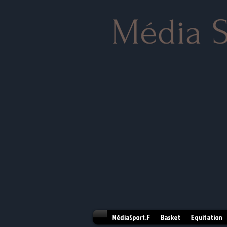
Média S
MédiaSport.F
Basket
Equitation