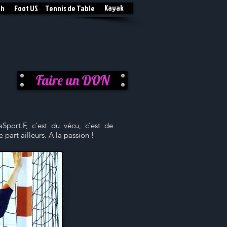
Kayak
sh
Foot US
Tennis de Table
Faire un DON
Sport.F, c'est du vécu, c'est de
 part ailleurs. A la passion !