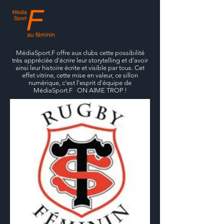
MédiaSport.F offre aux clubs cette possibilité
très appréciée d'écrire leur storytelling et d'avoir
ainsi leur histoire écrite et visible par tous. Cet
effet vitrine, cette mise en valeur, ce sillon
numérique, c'est l'esprit d'équipe de
MédiaSport.F ON AIME TROP !