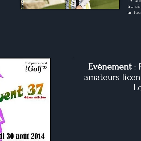
19 an
troisi
un tou
Evènement
:
amateurs licen
Lo