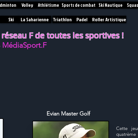
dminton
Volley
Athlétisme
Sports de combat
Ski Nautique
Squa
Ski
La Saharienne
Triathlon
Padel
Roller Artistique
 réseau F de toutes les sportives !
% MédiaSport.F
Evian Master Golf
Cette jeu
quatrème