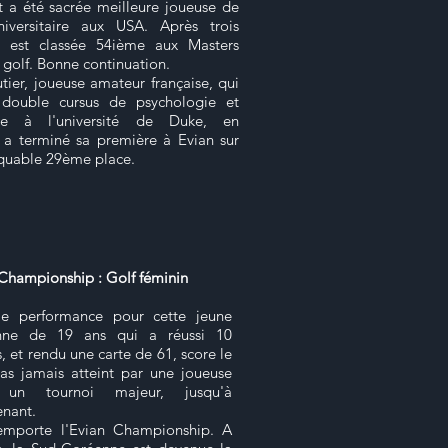
 a été sacrée meilleure joueuse de
niversitaire aux USA. Après trois
le est classée 54ième aux Masters
 golf. Bonne continuation.
tier, joueuse amateur française, qui
double cursus de psychologie et
ie à l'université de Duke, en
, a terminé sa première à Evian sur
quable 29ème place.
Championship : Golf féminin
e performance pour cette jeune
nne de 19 ans qui a réussi 10
s, et rendu une carte de 61, score le
as jamais atteint par une joueuse
 un tournoi majeur, jusqu'à
enant.
remporte l'Evian Championship. A