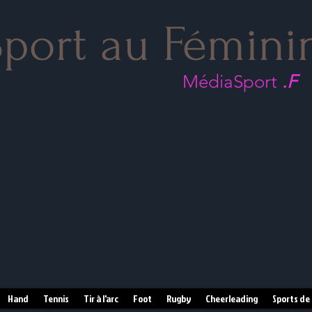
port au Fémini
MédiaSport
.F
Hand
Tennis
Tir à l'arc
Foot
Rugby
Cheerleading
Sports de