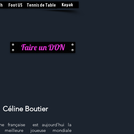
Kayak
sh
Foot US
Tennis de Table
Faire un DON
Céline Boutier
ne française est aujourd'hui la
 meilleure joueuse mondiale