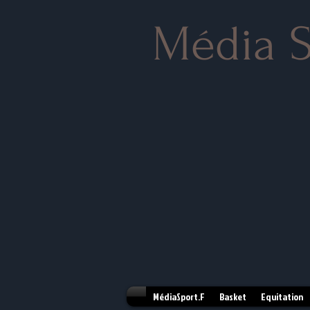
Média S
MédiaSport.F
Basket
Equitation