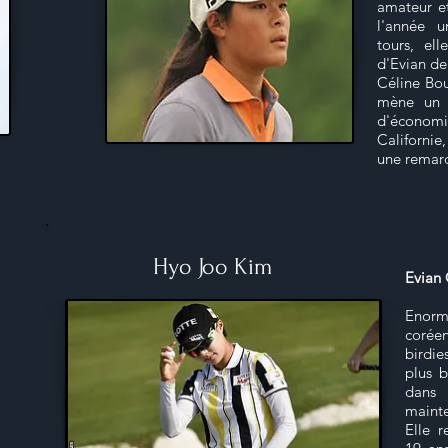
amateur et
l'année u
tours, el
d'Evian de
Céline Bou
mène un 
d'économ
Californie
une remar
Hyo Joo Kim
Evian 
Enorm
corée
birdie
plus b
dans
maint
Elle 