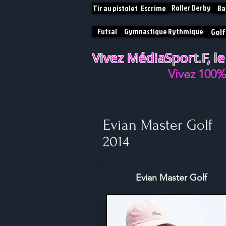
Roller Derby
Tir au pistolet
Escrime
Ba
Futsal
Gymnastique Rythmique
Golf
Vivez MédiaSport.F, le
V
ivez 100
Evian Master Golf
2014
Evian Master Golf