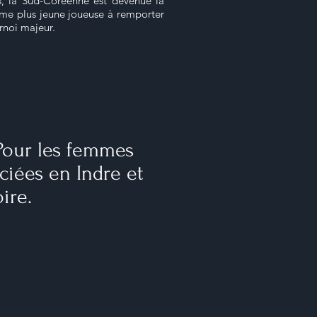
s, la Sud-Coréenne est devenue la
ème plus jeune joueuse à remporter
rnoi majeur.
 Pour les femmes
ciées en Indre et
ire.