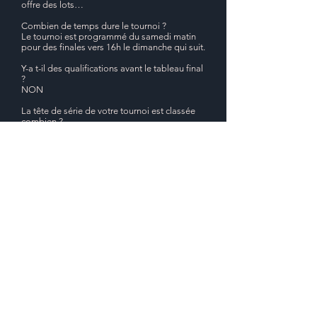
offre des lots…
Combien de temps dure le tournoi ?
Le tournoi est programmé du samedi matin
pour des finales vers 16h le dimanche qui suit.
Y-a t-il des qualifications avant le tableau final
?
NON
La tête de série de votre tournoi est classée
combien ?
Le meilleur tournoi fut le premier avec la
majorité de l’équipe de France et du pôle de
Créteil.
Camille SERME n°1 française, la deuxième
édition Coline AUMARD n°2 française. On a
toujours eu la présence d’une joueuse dans le
top 10 français.
Jouez-vous vous aussi squash et depuis
combien de temps ?
Je joue toujours au squash à un niveau très
modeste… J’ai découvert le squash en 1979
et j’ai toujours joué depuis en ayant des
responsabilités associatives depuis cette
date.