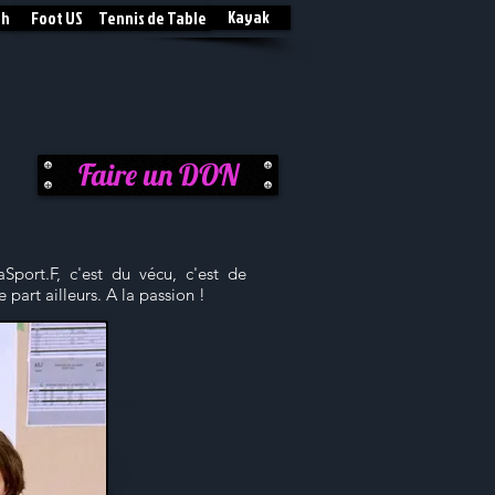
Kayak
sh
Foot US
Tennis de Table
Faire un DON
Sport.F, c'est du vécu, c'est de
 part ailleurs. A la passion !