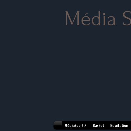
Média S
MédiaSport.F
Basket
Equitation