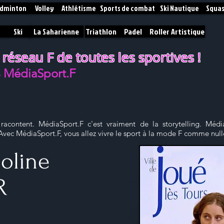
dminton
Volley
Athlétisme
Sports de combat
Ski Nautique
Squa
Ski
La Saharienne
Triathlon
Padel
Roller Artistique
 réseau F de toutes les sportives !
% MédiaSport.F
 racontent. MédiaSport.F c'est vraiment de la storytelling. Média
. Avec MédiaSport.F, vous allez vivre le sport à la mode F comme nulle
oline
R