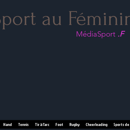
port au Fémini
MédiaSport
.F
Hand
Tennis
Tir à l'arc
Foot
Rugby
Cheerleading
Sports de