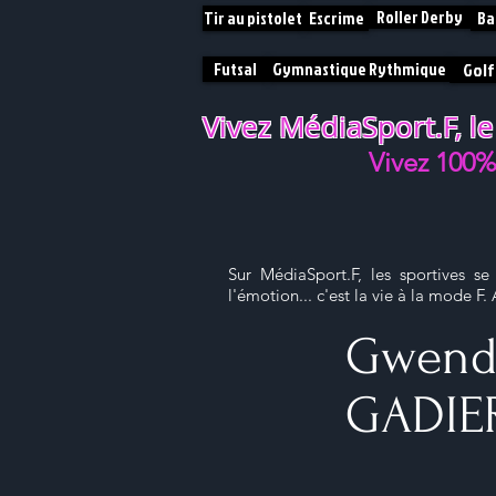
Roller Derby
Tir au pistolet
Escrime
Ba
Futsal
Gymnastique Rythmique
Golf
Vivez MédiaSport.F, le
V
ivez 100
Sur MédiaSport.F, les sportives se
l'émotion... c'est la vie à la mode F
Gwend
GADIE